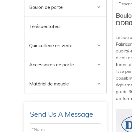
Descri
Boulon de porte
Boulo
DDB0
Téléspectateur
Le boulo
Fabrican
Quincaillerie en verre
qualité 
d'eau de
Accessoires de porte
forme d'
lisse pe
possibil
Matériel de meuble
égalemen
grade 30
d'inform
Send Us A Message