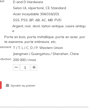
uit:
D and D Hardware
Selon UL répertorié, CE Standard
Acier inoxydable 304/316/201
SSS, PSS, BP, AB, AC, MB. PVD
Argent, noir, doré, laiton antique, cuivre antiqu
e
Porte en bois, porte métallique, porte en acier, por
te exerenne, porte intérieure, etc.
aiement:
T / T, L / C, D / P, Western Union
Jiangmen / Guangzhou / Shenzhen, Chine
duction:
200 000 / mois
Ajouter au panier