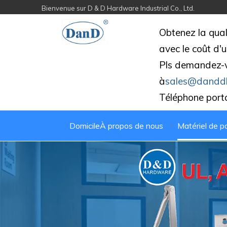
Bienvenue sur D & D Hardware Industrial Co., Ltd.
Obtenez la qual
avec le coût d'u
Pls demandez-
à
sales@dandd
Téléphone port
Domicile
À propos de nous
Matériel de p