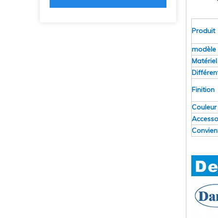
Produi
modèle 
Matériel
Différent
Finitio
Couleur
Accesso
Convien