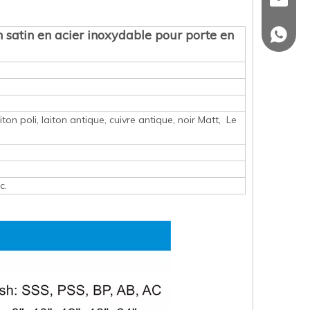
sales@
n satin en acier inoxydable pour porte en
+86 139
iton poli, laiton antique, cuivre antique, noir Matt, Le
c.