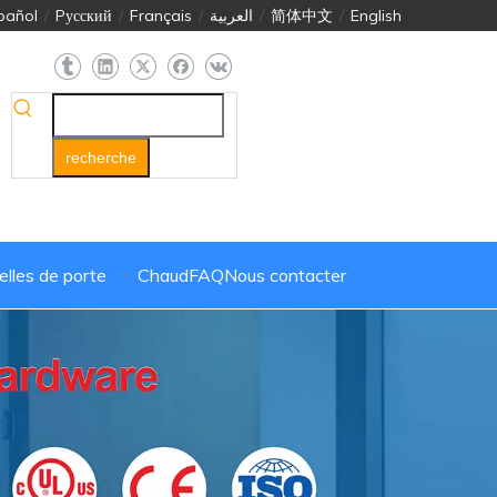
pañol
/
Pусский
/
Français
/
العربية
/
简体中文
/
English
recherche
lles de porte
Chaud
FAQ
Nous contacter