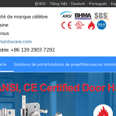
한국어
/
Tiếng Việt
/
Deutsch
/
Português
/
Es
ité de marque célèbre
sine
vous
hardware.com
able: +86 139 2903 7292
orte
Solutions de porte
Solutions de projet
Ressources matérie