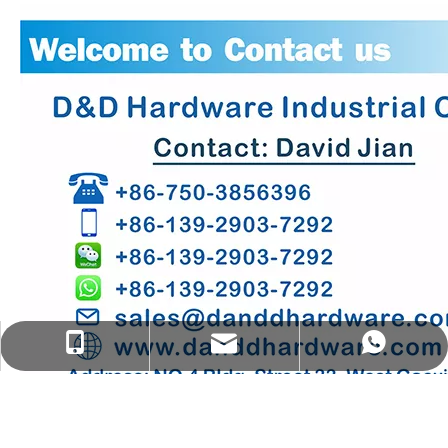
sales@danddhardware.com
+86 139 2903 7292
+86 139 2903 7292