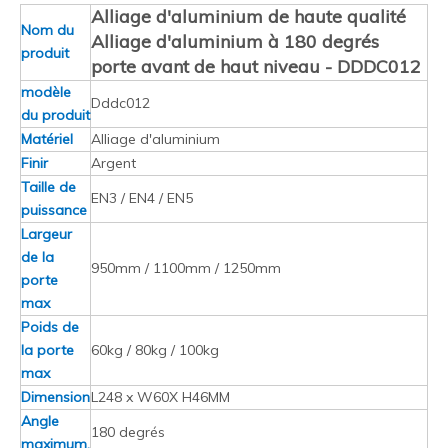
Alliage d'aluminium de haute qualité
Nom du
Alliage d'aluminium à 180 degrés
produit
porte avant de haut niveau - DDDC012
modèle
Dddc012
du produit
Matériel
Alliage d'aluminium
Finir
Argent
Taille de
EN3 / EN4 / EN5
puissance
Largeur
de la
950mm / 1100mm / 1250mm
porte
max
Poids de
la porte
60kg / 80kg / 100kg
max
Dimension
L248 x W60X H46MM
Angle
180 degrés
maximum.